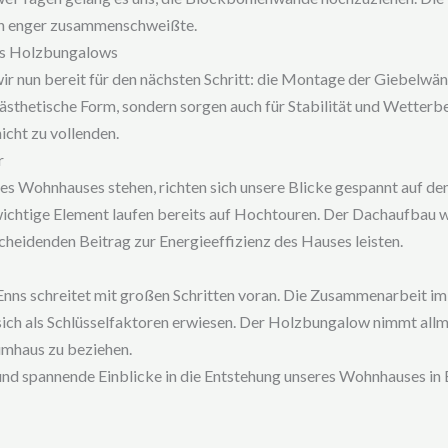
och enger zusammenschweißte.
es Holzbungalows
r nun bereit für den nächsten Schritt: die Montage der Giebelwä
 ästhetische Form, sondern sorgen auch für Stabilität und Wetterbe
cht zu vollenden.
r
s Wohnhauses stehen, richten sich unsere Blicke gespannt auf 
wichtige Element laufen bereits auf Hochtouren. Der Dachaufbau 
cheidenden Beitrag zur Energieeffizienz des Hauses leisten.
nns schreitet mit großen Schritten voran. Die Zusammenarbeit i
ich als Schlüsselfaktoren erwiesen. Der Holzbungalow nimmt allmä
umhaus zu beziehen.
und spannende Einblicke in die Entstehung unseres Wohnhauses in 