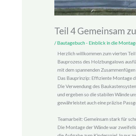
Teil 4 Gemeinsam z
/
Bautagebuch - Einblick in die Monta
Herzlich willkommen zum vierten Teil
Bauprozess des Holzbungalows ausführ
mit dem spannenden Zusammenfügen de
Das Bauprinzip: Effiziente Montage
Die Verwendung des Baukastensystems
und ergeben so die stabilen Wände un
gewährleistet auch eine präzise Passg
Teamarbeit: Gemeinsam stark für schn
Die Montage der Wände war zweifellos
die Aufgabe zum Kinderspiel. In nur z