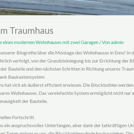
um Traumhaus
ge eines modernen Wohnhauses mit zwei Garagen
/ Von
admin
 unserer Blogreihe über die Montage des Wohnhauses in Enns! In d
lich verfolgt, von der Grundsteinlegung bis zur Errichtung der 
r Bauteile und den nächsten Schritten in Richtung unseres Trau
 dank Baukastensystem
 hat sich als äußerst effizient erwiesen. Die Blockbohlen werd
seres Wohnhauses. Das vereinfachte System ermöglicht nicht nur 
enauigkeit der Bauteile.
ellen Fortschritt
 ein anspruchsvolles Unterfangen, aber dank der tatkräftigen Un
wei Tagen gelang es uns, die Blockbohlenwände hochzuziehen. Die T