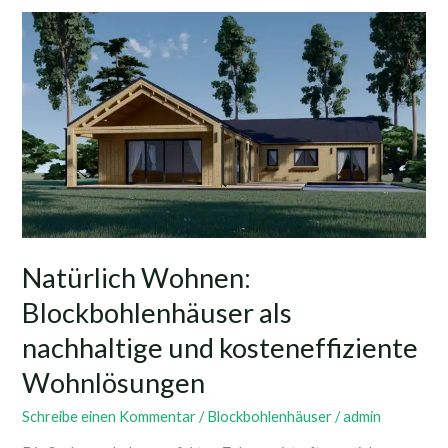
Natürlich
Wohnen:
Blockbohlenhäuser
als
nachhaltige
und
kosteneffiziente
Wohnlösungen
Natürlich Wohnen:
Blockbohlenhäuser als
nachhaltige und kosteneffiziente
Wohnlösungen
Schreibe einen Kommentar
/
Blockbohlenhäuser
/
admin