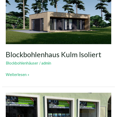
Isoliert
Blockbohlenhaus Kulm Isoliert
Blockbohlenhäuser
/
admin
Weiterlesen »
Neuer
Standort
in
Uttendorf