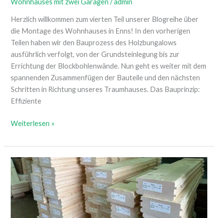
Wohnhauses mit zwei Garagen
/
admin
Herzlich willkommen zum vierten Teil unserer Blogreihe über
die Montage des Wohnhauses in Enns! In den vorherigen
Teilen haben wir den Bauprozess des Holzbungalows
ausführlich verfolgt, von der Grundsteinlegung bis zur
Errichtung der Blockbohlenwände. Nun geht es weiter mit dem
spannenden Zusammenfügen der Bauteile und den nächsten
Schritten in Richtung unseres Traumhauses. Das Bauprinzip:
Effiziente
Weiterlesen »
Teil
3
der
Weg
zum