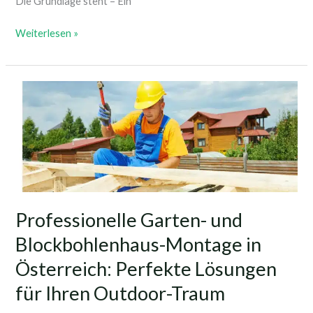
Die Grundlage steht – Ein
Weiterlesen »
Professionelle
Garten-
und
Blockbohlenhaus-
Montage
in
Österreich:
Perfekte
Professionelle Garten- und
Lösungen
Blockbohlenhaus-Montage in
für
Ihren
Österreich: Perfekte Lösungen
Outdoor-
für Ihren Outdoor-Traum
Traum